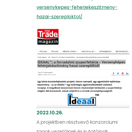
versenykepes-feherjekeszitmeny-
hazai-szereploktol/
2022.10.26.
A projektben résztvevő konzorciumi
tagok vezetőinek és kutatóinak