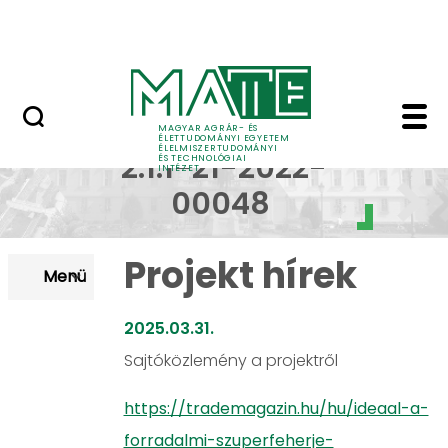
Oktatás
Ugrás a fő tartalomhoz
Tudomány
GINOP Sole-Mizo hírek
GINOP_PLUSZ-
MAGYAR AGRÁR- ÉS
ÉLETTUDOMÁNYI EGYETEM
ÉLELMISZERTUDOMÁNYI
2.1.1-21-2022-
ÉS TECHNOLÓGIAI
INTÉZET
00048
Projekt hírek
Menü
2025.03.31.
Sajtóközlemény a projektről
https://trademagazin.hu/hu/ideaal-a-
forradalmi-szuperfeherje-