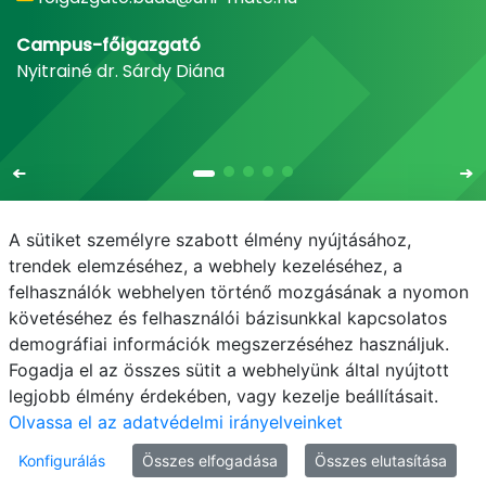
Campus-főigazgató
Nyitrainé dr. Sárdy Diána
A sütiket személyre szabott élmény nyújtásához,
trendek elemzéséhez, a webhely kezeléséhez, a
felhasználók webhelyen történő mozgásának a nyomon
E-mail
Telefonkönyv
NEPTUN
E-learning
követéséhez és felhasználói bázisunkkal kapcsolatos
demográfiai információk megszerzéséhez használjuk.
Adatvédelem
Fogadja el az összes sütit a webhelyünk által nyújtott
legjobb élmény érdekében, vagy kezelje beállításait.
Olvassa el az adatvédelmi irányelveinket
Konfigurálás
Összes elfogadása
Összes elutasítása
© MATE 2021