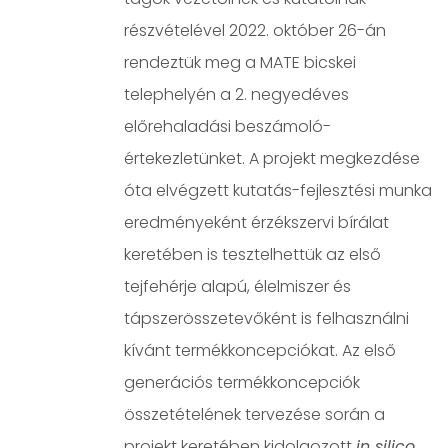
részvételével 2022. október 26-án
rendeztük meg a MATE bicskei
telephelyén a 2. negyedéves
előrehaladási beszámoló-
értekezletünket. A projekt megkezdése
óta elvégzett kutatás-fejlesztési munka
eredményeként érzékszervi bírálat
keretében is tesztelhettük az első
tejfehérje alapú, élelmiszer és
tápszerösszetevőként is felhasználni
kívánt termékkoncepciókat. Az első
generációs termékkoncepciók
összetételének tervezése során a
projekt keretében kidolgozott
in silico