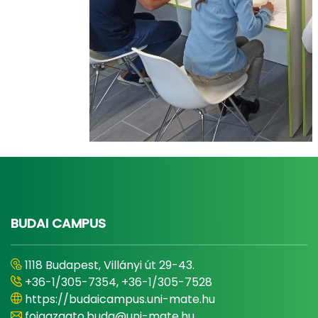
BUDAI CAMPUS
1118 Budapest, Villányi út 29-43.
+36-1/305-7354, +36-1/305-7528
https://budaicampus.uni-mate.hu
foigazgato.buda@uni-mate.hu