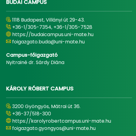
BUDAI CAMPUS
1118 Budapest, Villányi út 29-43.
+36-1/305-7354, +36-1/305-7528
https://budaicampus.uni-mate.hu
foigazgato.buda@uni-mate.hu
Campus-főigazgató
Nyitrainé dr. Sárdy Diána
KÁROLY RÓBERT CAMPUS
3200 Gyöngyös, Mátrai út 36.
+36-37/518-300
https://karolyrobertcampus.uni-mate.hu
foigazgato.gyongyos@uni-mate.hu