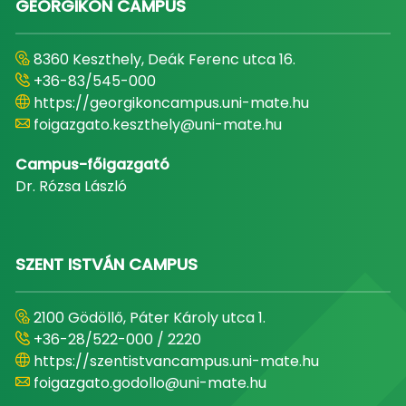
GEORGIKON CAMPUS
8360 Keszthely, Deák Ferenc utca 16.
+36-83/545-000
https://georgikoncampus.uni-mate.hu
foigazgato.keszthely@uni-mate.hu
Campus-főigazgató
Dr. Rózsa László
SZENT ISTVÁN CAMPUS
2100 Gödöllő, Páter Károly utca 1.
+36-28/522-000 / 2220
https://szentistvancampus.uni-mate.hu
foigazgato.godollo@uni-mate.hu