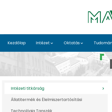
Ugrás a fő tartalomhoz
Kezdőlap
Intézet
Oktatás
Tudomá
Intézeti titkárság - É
Intézeti titkárság
Állatitermék és Élelmiszertartósítási
Technológia Tanszék