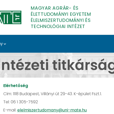
MAGYAR AGRÁR- ÉS
ÉLETTUDOMÁNYI EGYETEM
ÉLELMISZERTUDOMÁNYI ÉS
TECHNOLÓGIAI INTÉZET
ny
lelmiszertudományi és 
Intézeti titkársá
Elérhetőség
Cím: 1118 Budapest, Villányi út 29-43. K-épület Fszt.1.
Tel: 06 1 305-7592
E-mail:
elelmiszertudomany@uni-mate.hu