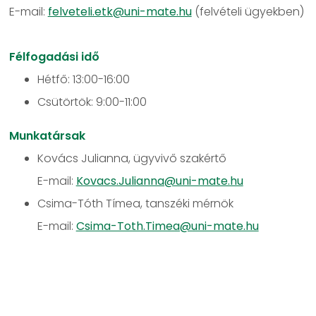
E-mail:
felveteli.etk@uni-mate.hu
(felvételi ügyekben)
Félfogadási idő
Hétfő: 13:00-16:00
Csütörtök: 9:00-11:00
Munkatársak
Kovács Julianna, ügyvivő szakértő
E-mail:
Kovacs.Julianna@uni-mate.hu
Csima-Tóth Tímea, tanszéki mérnök
E-mail:
Csima-Toth.Timea@uni-mate.hu