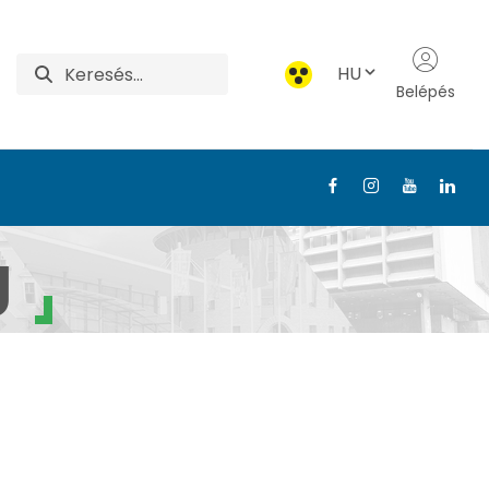
HU
Belépés
Technológiai Intézet
g