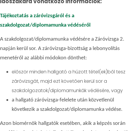
időszakára vonatkozó információk:
Tájékoztatás a záróvizsgáról és a
szakdolgozat/diplomamunka védéséről
A szakdolgozat/diplomamunka védésére a Záróvizsga 2.
napján kerül sor. A záróvizsga-bizottság a lebonyolítás
menetéről az alábbi módokon dönthet:
először minden hallgató a húzott tétel(ek)ből tesz
záróvizsgát, majd ezt követően kerül sor a
szakdolgozatok/diplomamunkák védésére, vagy
a hallgató záróvizsga-felelete után közvetlenül
következik a szakdolgozat/diplomamunka védése.
Azon biomérnök hallgatók esetében, akik a képzés során