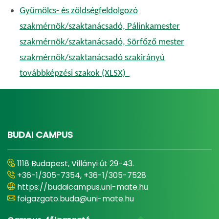
Gyümölcs- és zöldségfeldolgozó
szakmérnök/szaktanácsadó, Pálinkamester
szakmérnök/szaktanácsadó, Sörfőző mester
szakmérnök/szaktanácsadó szakirányú
továbbképzési szakok (XLSX)
BUDAI CAMPUS
1118 Budapest, Villányi út 29-43.
+36-1/305-7354, +36-1/305-7528
https://budaicampus.uni-mate.hu
foigazgato.buda@uni-mate.hu