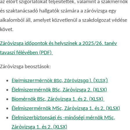
az előírt szigorlatokat teljesítették, valamint a szakmérnök
és szaktanácsadó hallgatók számára a záróvizsga egy
alkalomból áll, amelyet közvetlenül a szakdolgozat védése
követ.
Záróvizsga időpontok és helyszínek a 2025/26. tanév
tavaszi félévében (PDF)
Záróvizsga beosztások:
Élelmiszermérnök BSc, Záróvizsga 1. (XLSX)
Élelmiszermérnök BSc, Záróvizsga 2. (XLSX)
Biomérnök BSc, Záróvizsga 1. és 2. (XLSX)
Élelmiszermérnök MSc, Záróvizsga 1. és 2. (XLSX)
Élelmiszerbiztonsági és -minőségi mérnök MSc,
Záróvizsga 1. és 2. (XLSX)