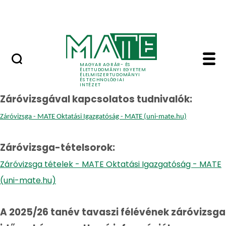
Oktatás
Ugrás a fő tartalomhoz
Tudomány
Záróvizsgák - Élelmis
Záróvizsgák
MAGYAR AGRÁR- ÉS
ÉLETTUDOMÁNYI EGYETEM
ÉLELMISZERTUDOMÁNYI
ÉS TECHNOLÓGIAI
INTÉZET
Záróvizsgával kapcsolatos tudnivalók:
Záróvizsga - MATE Oktatási Igazgatóság - MATE (uni-mate.hu)
Záróvizsga-tételsorok:
Záróvizsga tételek - MATE Oktatási Igazgatóság - MATE
(uni-mate.hu)
A 2025/26 tanév tavaszi félévének záróvizsga