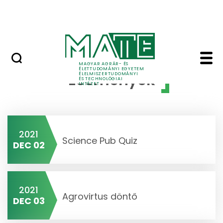
Oktatás
Ugrás a fő tartalomhoz
Tudomány
Események - Élelmisz
MAGYAR AGRÁR- ÉS
ÉLETTUDOMÁNYI EGYETEM
Események
ÉLELMISZERTUDOMÁNYI
ÉS TECHNOLÓGIAI
INTÉZET
2021
Science Pub Quiz
DEC 02
2021
Agrovirtus döntő
DEC 03