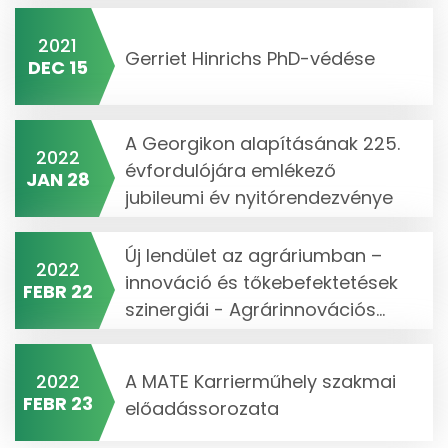
2021
Gerriet Hinrichs PhD-védése
DEC 15
A Georgikon alapításának 225.
2022
évfordulójára emlékező
JAN 28
jubileumi év nyitórendezvénye
Új lendület az agráriumban –
2022
innováció és tőkebefektetések
FEBR 22
szinergiái - Agrárinnovációs...
2022
A MATE Karrierműhely szakmai
FEBR 23
előadássorozata