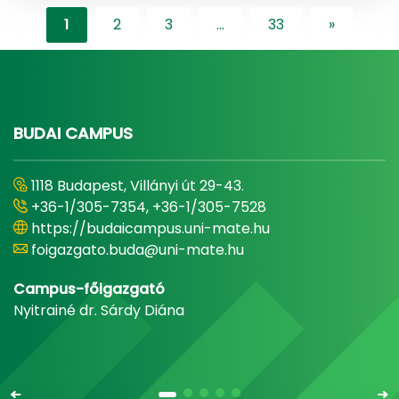
1
2
3
...
33
»
"content-l
BUDAI CAMPUS
1118 Budapest, Villányi út 29-43.
+36-1/305-7354, +36-1/305-7528
https://budaicampus.uni-mate.hu
foigazgato.buda@uni-mate.hu
Campus-főigazgató
Nyitrainé dr. Sárdy Diána