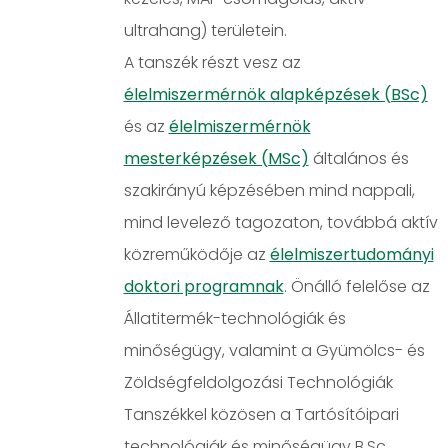
ultrahang) területein.
A tanszék részt vesz az
élelmiszermérnök alapképzések (BSc)
és az
élelmiszermérnök
mesterképzések (MSc)
általános és
szakirányú képzésében mind nappali,
mind levelező tagozaton, továbbá aktív
közreműködője az
élelmiszertudományi
doktori programnak
. Önálló felelőse az
Állatitermék-technológiák és
minőségügy, valamint a Gyümölcs- és
Zöldségfeldolgozási Technológiák
Tanszékkel közösen a Tartósítóipari
technológiák és minőségügy B.Sc.