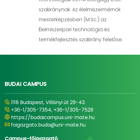
szakiránynak. Az élelmiszermérnök
mesterképzésben (M.Sc.) az
Élelmiszeripari technológia és
termékfejlesztés szakirány felelőse.
BUDAI CAMPUS
1118 Budapest, Villányi út 29-43.
+36-1/305-7354, +36-1/305-7528
https://budaicampus.uni-mate.hu
foigazgato.buda@uni-mate.hu
Campus-főigazgató