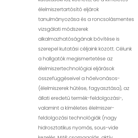
élelmiszertartósító eljárok
tanulmányozása és a roncsolásmentes
vizsgálati módszerek
alkalmazhatóságának bővítése is
szerepel kutatási céljaink között. Célunk
a hallgatók megismertetése az
élelmiszertechnológiai eljárások
összefüggéseivel a hőelvonásos-
(élelmiszerek hűtése, fagyasztása), az
állati eredetű termék-feldolgozási-,
valamint a kíméletes élelmiszer-
feldolgozási technológiák (nagy
hidrosztatikus nyomás, sous-vide
kezelés, MAP csomagolás, aktív