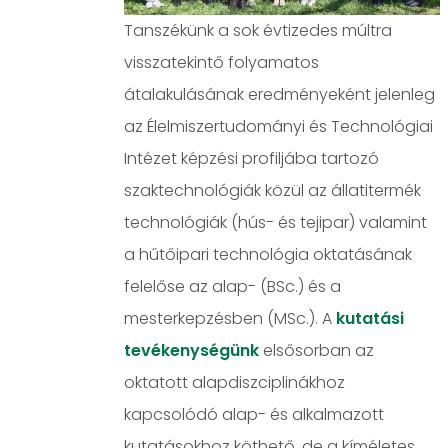
Tanszékünk a sok évtizedes múltra
visszatekintő folyamatos
átalakulásának eredményeként jelenleg
az Élelmiszertudományi és Technológiai
Intézet képzési profiljába tartozó
szaktechnológiák közül az állatitermék
technológiák (hús- és tejipar) valamint
a hűtőipari technológia oktatásának
felelőse az alap- (BSc.) és a
mesterkepzésben (MSc.). A
kutatási
tevékenységünk
elsősorban az
oktatott alapdiszciplinákhoz
kapcsolódó alap- és alkalmazott
kutatásokhoz köthető, de a kíméletes