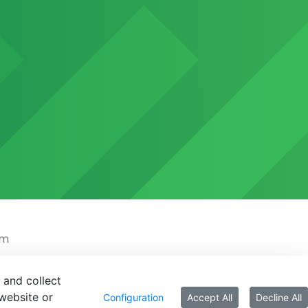
em
 and collect
website or
Configuration
Accept All
Decline All