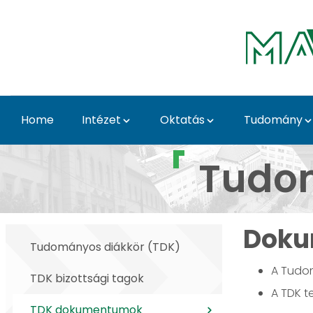
Skip to Main Content
Home
Intézet
Oktatás
Tudomány
TDK dokumentumok - É
Tudom
Doku
Tudományos diákkör (TDK)
A Tudom
TDK bizottsági tagok
A TDK t
TDK dokumentumok