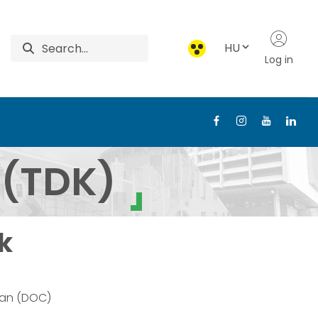
HU
Log in
 Technológiai Intéze
 (TDK)
k
ban (DOC)