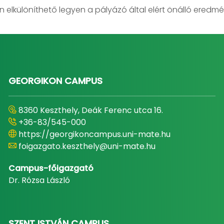
 elkülöníthető legyen a pályázó által elért önálló eredmé
GEORGIKON CAMPUS
8360 Keszthely, Deák Ferenc utca 16.
+36-83/545-000
https://georgikoncampus.uni-mate.hu
foigazgato.keszthely@uni-mate.hu
Campus-főigazgató
Dr. Rózsa László
SZENT ISTVÁN CAMPUS