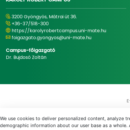
3200 Gyöngyös, Mátrai út 36.
+36-37/518-300
https://karolyrobertcampus.uni-mate.hu
foigazgato.gyongyos@uni-mate.hu
Campus-főigazgató
Dr. Bujdosó Zoltán
E
We use cookies to deliver personalized content, analyze tre
demographic information about our user base as a whole. A