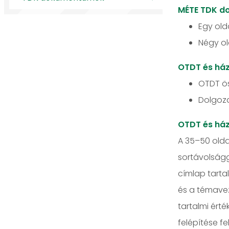
MÉTE TDK d
Egy old
Négy ol
OTDT és há
OTDT ös
Dolgoza
OTDT és ház
A 35–50 olda
sortávolságga
címlap tarta
és a témave
tartalmi érté
felépítése f