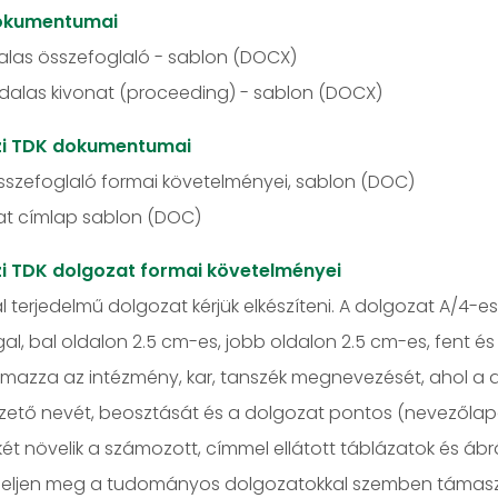
okumentumai
alas összefoglaló - sablon (DOCX)
dalas kivonat (proceeding) - sablon (DOCX)
zi TDK dokumentumai
szefoglaló formai követelményei, sablon (DOC)
t címlap sablon (DOC)
i TDK dolgozat formai követelményei
l terjedelmű dolgozat kérjük elkészíteni. A dolgozat A/4-
l, bal oldalon 2.5 cm-es, jobb oldalon 2.5 cm-es, fent és 
lmazza az intézmény, kar, tanszék megnevezését, ahol a 
zető nevét, beosztását és a dolgozat pontos (nevezőla
két növelik a számozott, címmel ellátott táblázatok és áb
eleljen meg a tudományos dolgozatokkal szemben támaszt