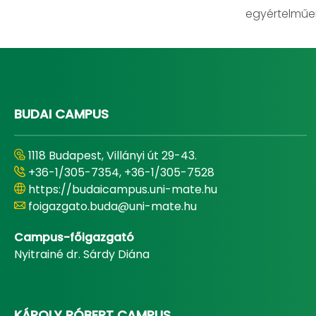
egyértelműen
BUDAI CAMPUS
1118 Budapest, Villányi út 29-43.
+36-1/305-7354, +36-1/305-7528
https://budaicampus.uni-mate.hu
foigazgato.buda@uni-mate.hu
Campus-főigazgató
Nyitrainé dr. Sárdy Diána
KÁROLY RÓBERT CAMPUS