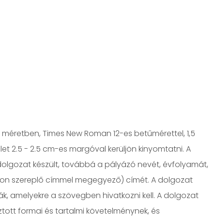
es méretben, Times New Roman 12-es betűmérettel, 1,5
let 2.5 - 2.5 cm-es margóval kerüljön kinyomtatni. A
dolgozat készült, továbbá a pályázó nevét, évfolyamát,
pon szereplő címmel megegyező) címét. A dolgozat
rák, amelyekre a szövegben hivatkozni kell. A dolgozat
ott formai és tartalmi követelménynek, és