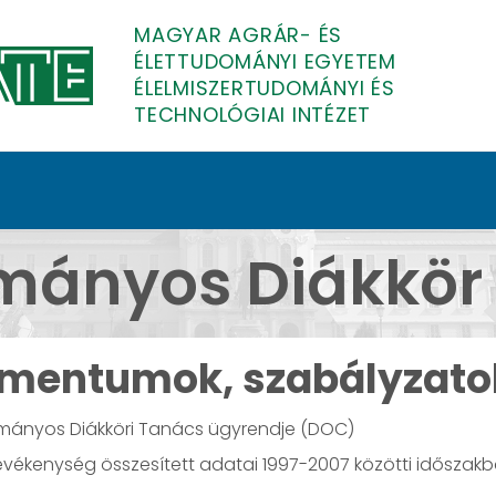
MAGYAR AGRÁR- ÉS
ÉLETTUDOMÁNYI EGYETEM
ÉLELMISZERTUDOMÁNYI ÉS
TECHNOLÓGIAI INTÉZET
lelmiszertudományi és
ányos Diákkör
mentumok, szabályzato
ányos Diákköri Tanács ügyrendje (DOC)
evékenység összesített adatai 1997-2007 közötti időszak