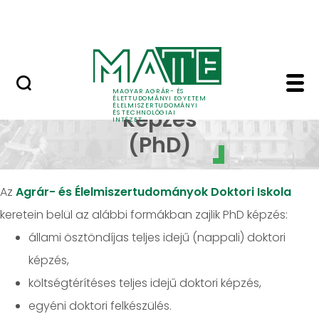
Oktatás
Skip to Main Content
Tudomány
Doktori képzés - Élel
Doktori
MAGYAR AGRÁR- ÉS
ÉLETTUDOMÁNYI EGYETEM
ÉLELMISZERTUDOMÁNYI
képzés
ÉS TECHNOLÓGIAI
INTÉZET
(PhD)
Az
Agrár- és Élelmiszertudományok Doktori Iskola
keretein belül az alábbi formákban zajlik PhD képzés:
állami ösztöndíjas teljes idejű (nappali) doktori
képzés,
költségtérítéses teljes idejű doktori képzés,
egyéni doktori felkészülés.