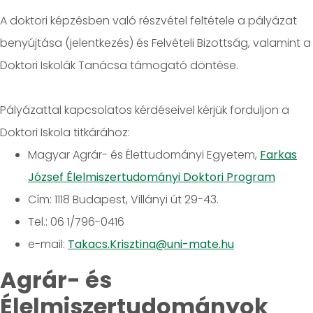
A doktori képzésben való részvétel feltétele a pályázat
benyújtása (jelentkezés) és Felvételi Bizottság, valamint a
Doktori Iskolák Tanácsa támogató döntése.
Pályázattal kapcsolatos kérdéseivel kérjük forduljon a
Doktori Iskola titkárához:
Magyar Agrár- és Élettudományi Egyetem,
Farkas
József Élelmiszertudományi Doktori Program
Cím: 1118 Budapest, Villányi út 29-43.
Tel.: 06 1/796-0416
e-mail:
Takacs.Krisztina@uni-mate.hu
Agrár- és
Élelmiszertudományok