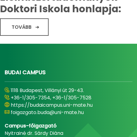
Doktori Iskola honlapja:
TOVÁBB
BUDAI CAMPUS
1118 Budapest, Villányi út 29-43.
+36-1/305-7354, +36-1/305-7528
https://budaicampus.uni-mate.hu
foigazgato.buda@uni-mate.hu
Campus-főigazgató
Nyitrainé dr. Sárdy Diána