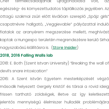
Chef termékcsaládjának újragondolása volt, az
egészség- és környezettudatos táplálkozás jegyében. Az
öttagú szakmai zsűri előtt kiválóan szereplő „Spájz girls”
csapatnévre hallgató, „Veggievable” pályázattal induló
fiatalok az aranyérem megszerzése mellett, meghívást
kaptak a Hungexpo területén megrendezésre kerülő Sirha
nagyszabású kiállításra is. (
Store Insider
)
2018, 2016 Falling Walls lab
2018: E. Both (Szent Istvan University) “Breaking the wall of
devil’s snare intoxication”
2016: A Szent István Egyetem mesterképzését végző
második helyezett Gergely Kristóf és társai a rövid ideig
frissen tartható zöldségek, illetve az így keletkezett
jelentős mennyiségű élelmiszer hulladék problémájára