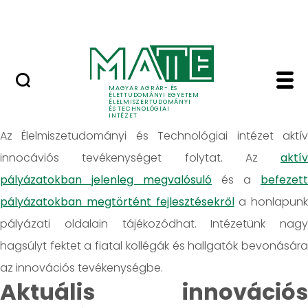
Oktatás
Skip to Main Content
Tudomány
Innovációk - Élelmisz
Innovációk
MAGYAR AGRÁR- ÉS
ÉLETTUDOMÁNYI EGYETEM
ÉLELMISZERTUDOMÁNYI
ÉS TECHNOLÓGIAI
INTÉZET
Az Élelmiszetudományi és Technológiai intézet aktív
innocáviós tevékenységet folytat. Az
aktív
pályázatokban jelenleg megvalósuló
és a
befezett
pályázatokban megtörtént fejlesztésekről
a honlapunk
pályázati oldalain tájékozódhat. Intézetünk nagy
hagsúlyt fektet a fiatal kollégák és hallgatók bevonására
az innovációs tevékenységbe.
Aktuális innovációs