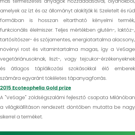
más természetes anyagok hozzáadásával, olyanokból,
amelyek az ízt és az állományt alakítják ki. Szeletelt és rúd
formában is hosszan eltartható kényelmi termék,
funkcionális élelmiszer. Teljes mértékben glutén-, laktóz-,
tartósítószer- és szójamentes, energiatartalma alacsony,
növényi rost és vitamintartalma magas, így a VeSage
vegetáriánusoknak, liszt-, vagy tejcukor-érzékenyeknek
és átlagos táplálkozási szokásokkal élő emberek
számára egyaránt tökéletes tápanyagforrás.
2015 Ecoteophelia Gold prize
A "VeSage" zöldségszalámi fejlesztő csapata Milánóban
a világkiállításon rendezett döntőben mutatta be nagy
sikerrel a terméket.