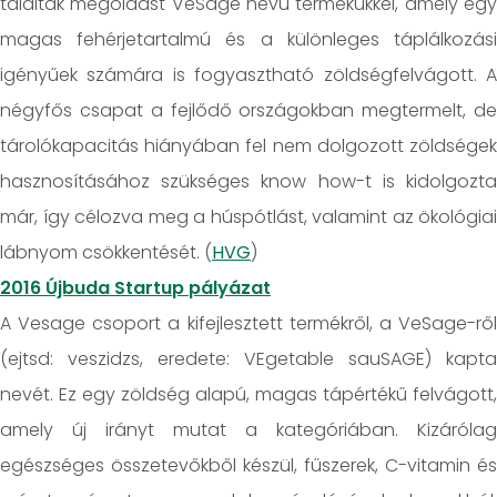
találtak megoldást VeSage nevű termékükkel, amely egy
magas fehérjetartalmú és a különleges táplálkozási
igényűek számára is fogyasztható zöldségfelvágott. A
négyfős csapat a fejlődő országokban megtermelt, de
tárolókapacitás hiányában fel nem dolgozott zöldségek
hasznosításához szükséges know how-t is kidolgozta
már, így célozva meg a húspótlást, valamint az ökológiai
lábnyom csökkentését. (
HVG
)
2016 Újbuda Startup pályázat
A Vesage csoport a kifejlesztett termékről, a VeSage-ről
(ejtsd: veszidzs, eredete: VEgetable sauSAGE) kapta
nevét. Ez egy zöldség alapú, magas tápértékű felvágott,
amely új irányt mutat a kategóriában. Kizárólag
egészséges összetevőkből készül, fűszerek, C-vitamin és