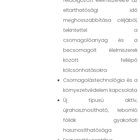
feldolgozott élelmiszerekre az
eltarthatósági idő
meghosszabbítása céljából,
tekintettel a
csomagolóanyag és a
becsomagolt élelmiszerek
között fellépő
kölcsönhatásokra
Csomagolástechnológia és a
környezetvédelem kapcsolata
Új típusú aktív,
újrahasznosítható, lebomló
fóliák gyakorlati
hasznosíthatósága