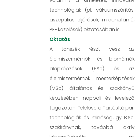
valamint a kíméletes, innovatív
technológiák (pl. vákuumszárítás,
aszeptikus eljárások, mikrohullámú,
PEF kezelések) oktatásában is.
Oktatás
A tanszék részt vesz az
élelmiszermérnök és biomérnök
alapképzések (BSc) és az
élelmiszermérnök mesterképzések
(MSc) általános és szakirányú
képzésében nappali és levelező
tagozaton. Felelőse a Tartósítóipari
technológiák és minőségügy B.Sc.
szakiránynak, továbbá aktív