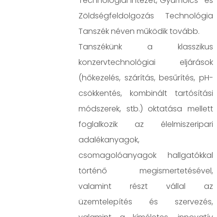
Technológiai Intézet, Gyümölcs- és
Zöldségfeldolgozás Technológia
Tanszék néven működik tovább.
Tanszékünk a klasszikus
konzervtechnológiai eljárások
(hőkezelés, szárítás, besűrítés, pH-
csökkentés, kombinált tartósítási
módszerek, stb.) oktatása mellett
foglalkozik az élelmiszeripari
adalékanyagok,
csomagolóanyagok hallgatókkal
történő megismertetésével,
valamint részt vállal az
üzemtelepítés és szervezés,