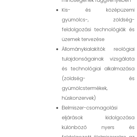
minőségének függvényében
Kis- és középüzemi
gyümölcs-, zöldség-
feldolgozási technológiák és
üzemek tervezése
Állománykialakítók reológiai
tulajdonságainak vizsgálata
és technológiai alkalmazása
(zöldség- és
gyümölcstermékek,
húskonzervek)
Élelmiszer-csomagolási
eljárások kidolgozása
különböző nyers és