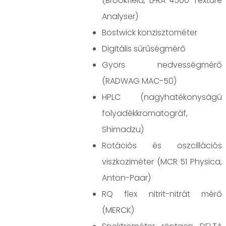
(Brookfield, LFRA 4500 Texture
Analyser)
Bostwick konzisztométer
Digitális sűrűségmérő
Gyors nedvességmérő
(RADWAG MAC-50)
HPLC (nagyhatékonyságú
folyadékkromatográf,
Shimadzu)
Rotációs és oszcillációs
viszkoziméter (MCR 51 Physica,
Anton-Paar)
RQ flex nitrit-nitrát mérő
(MERCK)