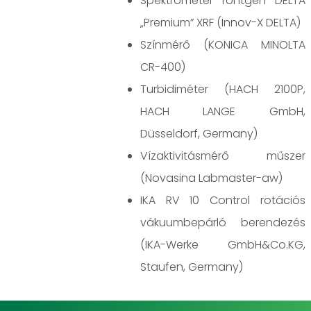
Spektrométer röntgen DELTA
„Premium” XRF (Innov-X DELTA)
Színmérő (KONICA MINOLTA
CR-400)
Turbidiméter (HACH 2100P,
HACH LANGE GmbH,
Düsseldorf, Germany)
Vízaktivitásmérő műszer
(Novasina Labmaster-aw)
IKA RV 10 Control rotációs
vákuumbepárló berendezés
(IKA-Werke GmbH&Co.KG,
Staufen, Germany)