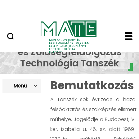
Oktatás
Skip to Main Content
Tudomány
Gyümölcs– és Zöldségf
Gyümölcs–
MAGYAR AGRÁR- ÉS
ÉLETTUDOMÁNYI EGYETEM
ÉLELMISZERTUDOMÁNYI
és Zöldségfeldolgozás
ÉS TECHNOLÓGIAI
INTÉZET
Technológia Tanszék
Bemutatkozás
Menü
A Tanszék sok évtizede a hazai
felsőoktatás és szakképzés elismert
műhelye. Jogelődje a Budapest, VI.
ker. Izabella u. 46. sz. alatt 1969-