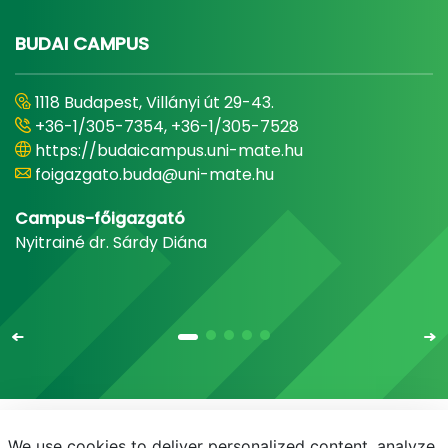
BUDAI CAMPUS
1118 Budapest, Villányi út 29-43.
+36-1/305-7354, +36-1/305-7528
https://budaicampus.uni-mate.hu
foigazgato.buda@uni-mate.hu
Campus-főigazgató
Nyitrainé dr. Sárdy Diána
We use cookies to deliver personalized content, analyze