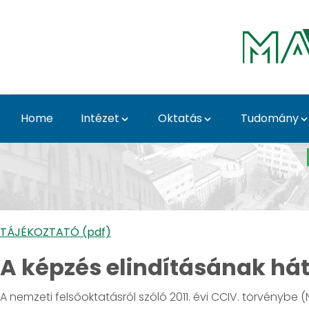
Skip to Main Content
Home
Intézet
Oktatás
Tudomány
Duális képzés - Élelm
TÁJÉKOZTATÓ (pdf)
A képzés elindításának hát
A nemzeti felsőoktatásról szóló 2011. évi CCIV. törvénybe (