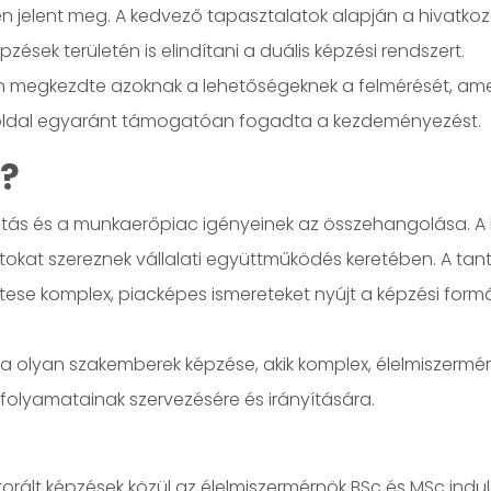
én jelent meg. A kedvező tapasztalatok alapján a hivatkoz
k területén is elindítani a duális képzési rendszert.
n megkezdte azoknak a lehetőségeknek a felmérését, amelye
ói oldal egyaránt támogatóan fogadta a kezdeményezést.
s?
ktatás és a munkaerőpiac igényeinek az összehangolása. A 
okat szereznek vállalati együttműködés keretében. A tanter
ttese komplex, piacképes ismereteket nyújt a képzési formá
a olyan szakemberek képzése, akik komplex, élelmiszermér
i folyamatainak szervezésére és irányítására.
torált képzések közül az élelmiszermérnök BSc és MSc indu