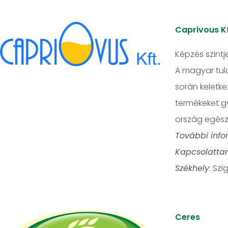
Caprivous Kf
Képzés szintj
A magyar tula
során keletke
termékeket gy
ország egész t
További info
Kapcsolattar
Székhely
: Sz
Ceres