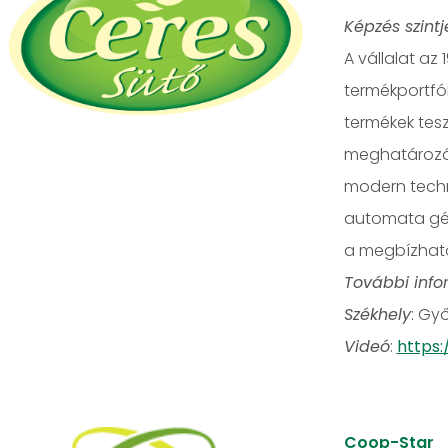
Képzés szintj
A vállalat az
termékportfó
termékek tesz
meghatározó 
modern techno
automata géps
a megbízhat
További info
Székhely
: Győ
Videó
:
https:
Coop-Star