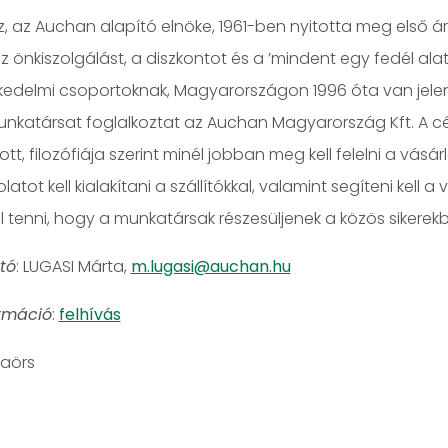
ez, az Auchan alapító elnöke, 1961-ben nyitotta meg első
z önkiszolgálást, a diszkontot és a ’mindent egy fedél al
kedelmi csoportoknak, Magyarországon 1996 óta van jelen.
unkatársat foglalkoztat az Auchan Magyarország Kft. A 
tt, filozófiája szerint minél jobban meg kell felelni a vásá
tot kell kialakítani a szállítókkal, valamint segíteni kell 
ll tenni, hogy a munkatársak részesüljenek a közös sikerekb
tó
: LUGASI Márta,
m.lugasi@auchan.hu
rmáció
:
felhívás
aörs