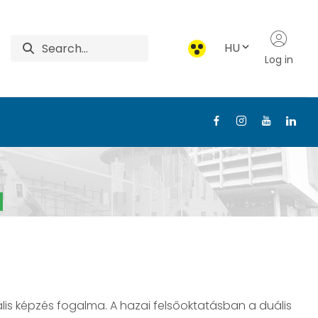
HU
Log in
nológiai Intézet
 duális képzés fogalma. A hazai felsőoktatásban a duális