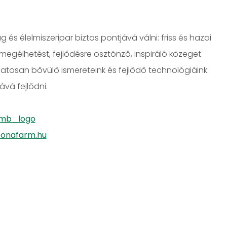
 élelmiszeripar biztos pontjává válni: friss és hazai
megélhetést, fejlődésre ösztönző, inspiráló közeget
atosan bővülő ismereteink és fejlődő technológiáink
vá fejlődni.
emb_logo
onafarm.hu