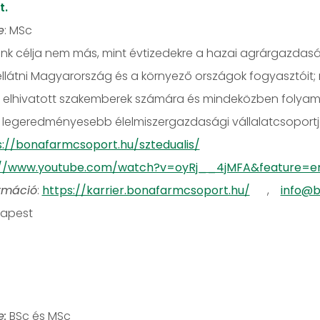
t.
e
: MSc
 célja nem más, mint évtizedekre a hazai agrárgazdaság és
 ellátni Magyarország és a környező országok fogyasztóit; 
az elhivatott szakemberek számára és mindeközben folyam
ó legeredményesebb élelmiszergazdasági vállalatcsoportjá
s://bonafarmcsoport.hu/sztedualis/
://www.youtube.com/watch?v=oyRj__4jMFA&feature=
rmáció
:
https://karrier.bonafarmcsoport.hu/
,
info@b
apest
e:
BSc és MSc