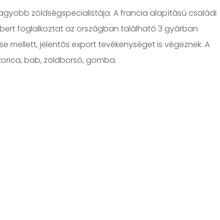
agyobb zöldségspecialistája. A francia alapítású családi
bert foglalkoztat az országban található 3 gyárban
se mellett, jelentős export tevékenységet is végeznek. A
korica, bab, zöldborsó, gomba.