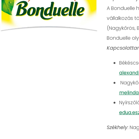
A Bonduelle h
vállalkozás 
(Nagykőrös, B
Bonduelle oly
Kapcsolattar
Békéscsa
alexand
Nagykőrö
melinda
Nyírszől
edua.es
Székhely
: Na