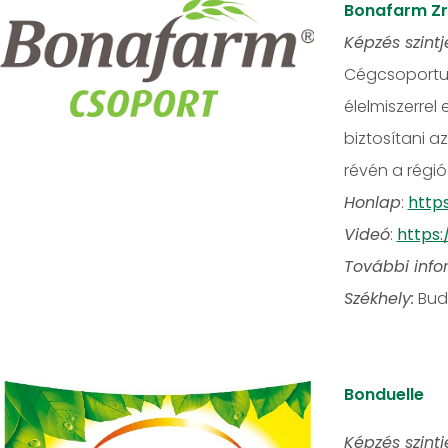
Bonafarm Zr
Képzés szintj
Cégcsoportunk
élelmiszerrel
biztosítani 
révén a régi
Honlap
:
http
Videó
:
https
További info
Székhely:
Bud
Bonduelle
Képzés szintj