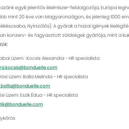
azánk egyik jelentős élelmiszer-feldolgozója, Európa legn
több mint 20 éve van Magyarországon, és jelenleg 1000 em
ékéscsaba, Nyírszőlős). A gyárak a hazai igények kielégíté
an konzerv- és fagyasztott zöldségek gyártója, mint a ku
tók:
bai üzem: Kocsis Alexandra - HR specialista
ra.kocsis@bonduelle.com
si üzem: Balla Melinda - HR specialista
.balla@bonduelle.com
ősi üzem: Eszik Édua - HR specialista
zik@bonduelle.com
gykőrös