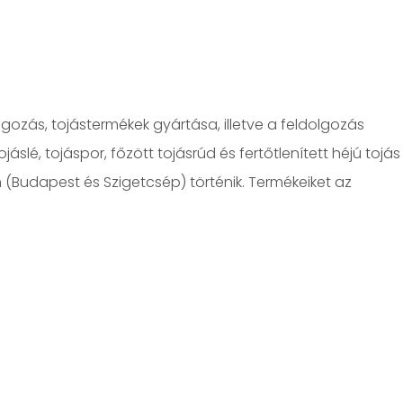
gozás, tojástermékek gyártása, illetve a feldolgozás
slé, tojáspor, főzött tojásrúd és fertőtlenített héjú tojás
n (Budapest és Szigetcsép) történik. Termékeiket az