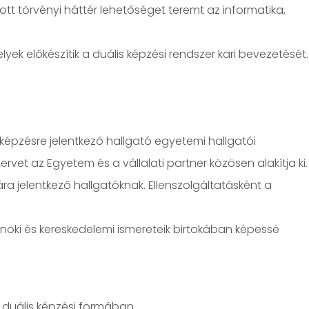
ott törvényi háttér lehetőséget teremt az informatika,
k előkészítik a duális képzési rendszer kari bevezetését.
képzésre jelentkező hallgató egyetemi hallgatói
vet az Egyetem és a vállalati partner közösen alakítja ki.
ra jelentkező hallgatóknak. Ellenszolgáltatásként a
nöki és kereskedelemi ismereteik birtokában képessé
l duális képzési formában.