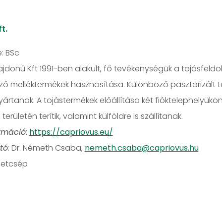
t.
e: BSc
jdonú Kft 1991-ben alakult, fő tevékenységük a tojásfeldol
ző melléktermékek hasznosítása. Különböző pasztörizált tojá
ártanak. A tojástermékek előállítása két fióktelephelyükö
erületén terítik, valamint külföldre is szállítanak.
rmáció
:
https://capriovus.eu/
tó
: Dr. Németh Csaba,
nemeth.csaba@capriovus.hu
igetcsép