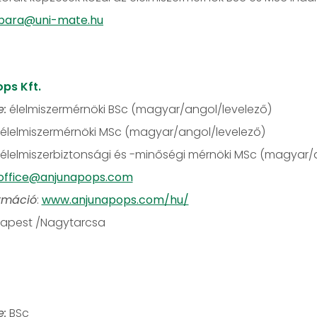
rbara@uni-mate.hu
ops Kft.
e:
élelmiszermérnöki BSc (magyar/angol/levelező)
rmérnöki MSc (magyar/angol/levelező)
biztonsági és -minőségi mérnöki MSc (magyar/an
office@anjunapops.com
rmáció
:
www.anjunapops.com/hu/
dapest /Nagytarcsa
e:
BSc