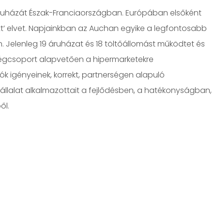
 áruházát Észak-Franciaországban. Európában elsőként
att’ elvet. Napjainkban az Auchan egyike a legfontosabb
 Jelenleg 19 áruházat és 18 töltőállomást működtet és
cégcsoport alapvetően a hipermarketekre
rlók igényeinek, korrekt, partnerségen alapuló
a vállalat alkalmazottait a fejlődésben, a hatékonyságban,
ől.