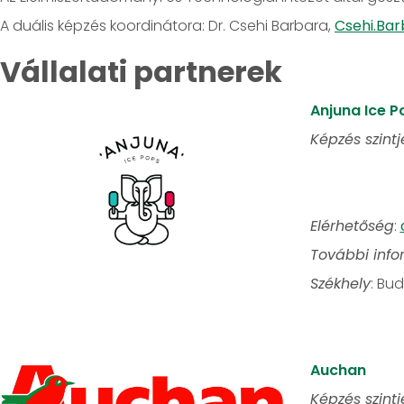
A duális képzés koordinátora: Dr. Csehi Barbara,
Csehi.Ba
Vállalati partnerek
Anjuna Ice P
Képzés szintj
élelmisze
élelmiszer
Elérhetőség
:
További info
Székhely
: Bu
Auchan
Képzés szintj