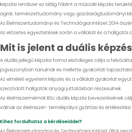
képzési rendszer ez idáig főként a műszaki képzés terület
agrár, természettudomány vagy gazdaságtudományi képzése
Az Élelmiszertudományi és Technológiai Intézet 2014 őszé
Az előzetes egyeztetések során a vállalati és a hallgat
Mit is jelent a duális képzé
A duális jellegű képzési forma elsődleges célja a felsőo
jogviszonyban tanulnak és mellette gyakorlati tapasztalat
Az elméleti egyetemi képzés és a vállalati gyakorlat együ
szerződött hallgatók anyagi juttatásban részesülnek.
Az élelmiszermérnök BSc duális képzés bevezetésének célj
válnak az élelmiszer- termékpálya gyártási és értékesítés
Kihez fordulhatsz a kérdéseiddel?
Az Élelmiszertudományi és Technológiai Intézet által gesz