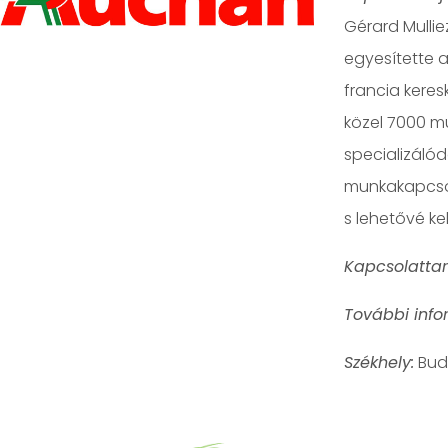
Gérard Mulli
egyesítette a
francia keres
közel 7000 m
specializálódo
munkakapcsola
s lehetővé ke
Kapcsolattar
További info
Székhely:
Bud