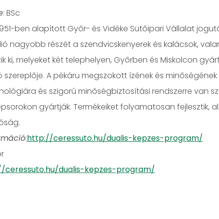
e
: BSc
 1951-ben alapított Győr- és Vidéke Sütőipari Vállalat jogut
lió nagyobb részét a szendvicskenyerek és kalácsok, va
ik ki, melyeket két telephelyen, Győrben és Miskolcon gyár
szereplője. A pékáru megszokott ízének és minőségének
lógiára és szigorú minőségbiztosítási rendszerre van sz
orokon gyártják. Termékeiket folyamatosan fejlesztik, al
óság.
rmáció
:
http://ceressuto.hu/dualis-kepzes-program/
r
//ceressuto.hu/dualis-kepzes-program/