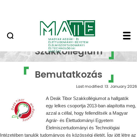
Oktatás
Skip to Main Content
Tudomány
DTSZ - Bemutatkozás -
Deák Tibor
MAGYAR AGRÁR- ÉS
ÉLETTUDOMÁNYI EGYETEM
ÉLELMISZERTUDOMÁNYI
Szakkollégium
ÉS TECHNOLÓGIAI
INTÉZET
Bemutatkozás
Last modified: 13. January 2026
A Deák Tibor Szakkollégiumot a hallgatók
egy lelkes csoportja 2013-ban alapította meg,
azzal a céllal, hogy fellendítsék a Magyar
Agrár- és Élettudományi Egyetem
Élelmiszertudományi és Technológiai
Intézetében tanulók tudományos és közösségi életét. Így jött létre az