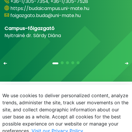
+36-1/305-7354, +36-1/305-7528
https://budaicampus.uni-mate.hu
foigazgato.buda@uni-mate.hu
Campus-főigazgató
Nyitrainé dr. Sárdy Diána
We use cookies to deliver personalized content, analyze
E-mail
Telefonkönyv
NEPTUN
E-learning
trends, administer the site, track user movements on the
site, and collect demographic information about our
Adatvédelem
user base as a whole. Accept all cookies for the best
possible experience on our website or manage your
preferences.
Visit our Privacy Policy