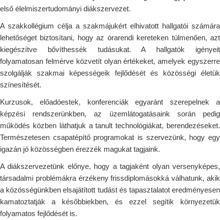
első élelmiszertudományi diákszervezet.
A szakkollégium célja a szakmájukért elhivatott hallgatói számára
lehetőséget biztosítani, hogy az órarendi kereteken túlmenően, azt
kiegészítve bővíthessék tudásukat. A hallgatók igényeit
folyamatosan felmérve közvetít olyan értékeket, amelyek egyszerre
szolgálják szakmai képességeik fejlődését és közösségi életük
színesítését.
Kurzusok, előadóestek, konferenciák egyaránt szerepelnek a
képzési rendszerünkben, az üzemlátogatásaink során pedig
működés közben láthatjuk a tanult technológiákat, berendezéseket.
Természetesen csapatépítő programokat is szervezünk, hogy egy
igazán jó közösségben érezzék magukat tagjaink.
A diákszervezetünk előnye, hogy a tagjaként olyan versenyképes,
társadalmi problémákra érzékeny frissdiplomásokká válhatunk, akik
a közösségünkben elsajátított tudást és tapasztalatot eredményesen
kamatoztatják a későbbiekben, és ezzel segítik környezetük
folyamatos fejlődését is.