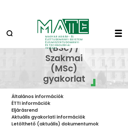
Oktatás
Skip to Main Content
Tudomány
Üzemi (BSc) / Szakmai
Üzemi
MAGYAR AGRÁR- ÉS
ÉLETTUDOMÁNYI EGYETEM
ÉLELMISZERTUDOMÁNYI
(BSc) /
ÉS TECHNOLÓGIAI
INTÉZET
Szakmai
(MSc)
gyakorlat
Általános információk
ÉTTI információk
Eljárásrend
Aktuális gyakorlati információk
Letölthető (aktuális) dokumentumok