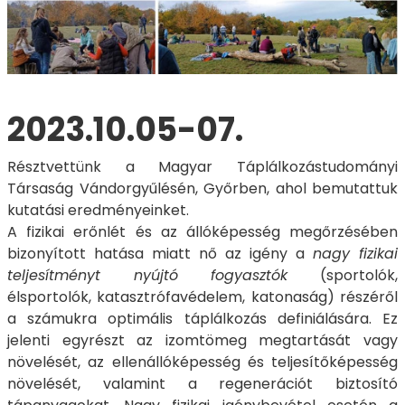
2023.10.05-07.
Résztvettünk a Magyar Táplálkozástudományi
Társaság Vándorgyűlésén, Győrben, ahol bemutattuk
kutatási eredményeinket.
A fizikai erőnlét és az állóképesség megőrzésében
bizonyított hatása miatt nő az igény a
nagy fizikai
teljesítményt nyújtó fogyasztók
(sportolók,
élsportolók, katasztrófavédelem, katonaság) részéről
a számukra optimális táplálkozás definiálására. Ez
jelenti egyrészt az izomtömeg megtartását vagy
növelését, az ellenállóképesség és teljesítőképesség
növelését, valamint a regenerációt biztosító