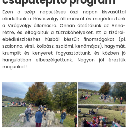
csapatépítő program
Ezen a szép napsütéses őszi napon kisvasúttal
elindultunk a Hűvösvölgy állomásról és megérkeztünk
a Virágvölgy állomásra. Onnan átsétálunk az Anna-
rétre, és elfoglaltuk a tűzrakóhelyeket. Itt a tízórai-
ebédkészítéshez húsból készült finomságokat (pl.
szalonna, virsli, kolbász, szalámi, kenőmájas), hagymát,
krumplit és kenyeret fogyasztottunk, és közben jó
hangulatban elbeszélgettünk. Nagyon jól éreztük
magunkat!