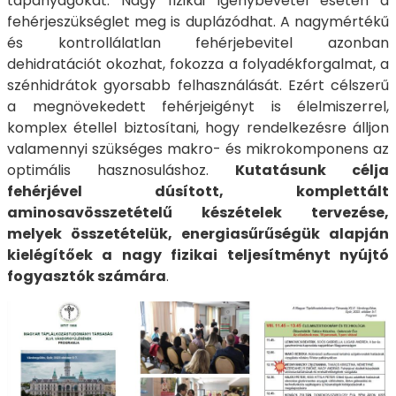
tápanyagokat. Nagy fizikai igénybevétel esetén a
fehérjeszükséglet meg is duplázódhat. A nagymértékű
és kontrollálatlan fehérjebevitel azonban
dehidratációt okozhat, fokozza a folyadékforgalmat, a
szénhidrátok gyorsabb felhasználását. Ezért célszerű
a megnövekedett fehérjeigényt is élelmiszerrel,
komplex étellel biztosítani, hogy rendelkezésre álljon
valamennyi szükséges makro- és mikrokomponens az
optimális hasznosuláshoz.
Kutatásunk célja
fehérjével dúsított, komplettált
aminosavösszetételű készételek tervezése,
melyek összetételük, energiasűrűségük alapján
kielégítőek a nagy fizikai teljesítményt nyújtó
fogyasztók számára
.