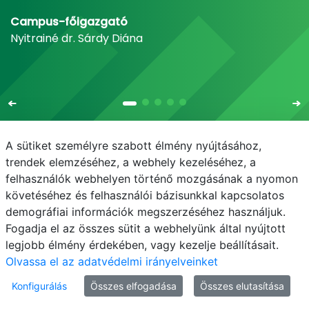
Campus-főigazgató
Nyitrainé dr. Sárdy Diána
A sütiket személyre szabott élmény nyújtásához,
trendek elemzéséhez, a webhely kezeléséhez, a
felhasználók webhelyen történő mozgásának a nyomon
E-mail
Telefonkönyv
NEPTUN
E-learning
követéséhez és felhasználói bázisunkkal kapcsolatos
demográfiai információk megszerzéséhez használjuk.
Adatvédelem
Fogadja el az összes sütit a webhelyünk által nyújtott
legjobb élmény érdekében, vagy kezelje beállításait.
Olvassa el az adatvédelmi irányelveinket
Konfigurálás
Összes elfogadása
Összes elutasítása
© MATE 2021