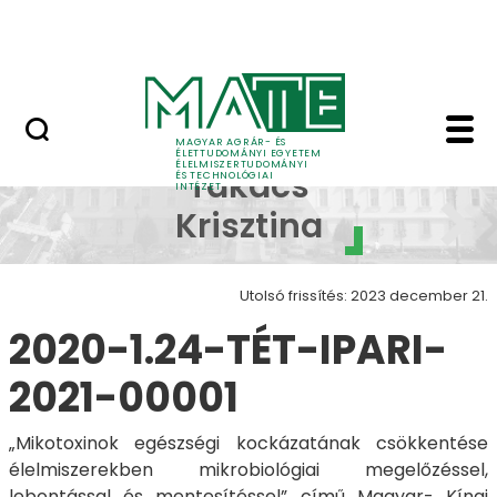
Oktatás
Ugrás a fő tartalomhoz
Tudomány
Takacs Krisztina - Él
Dr.
MAGYAR AGRÁR- ÉS
ÉLETTUDOMÁNYI EGYETEM
ÉLELMISZERTUDOMÁNYI
Takács
ÉS TECHNOLÓGIAI
INTÉZET
Krisztina
Utolsó frissítés: 2023 december 21.
2020-1.24-TÉT-IPARI-
2021-00001
„Mikotoxinok egészségi kockázatának csökkentése
élelmiszerekben mikrobiológiai megelőzéssel,
lebontással és mentesítéssel” című Magyar- Kínai