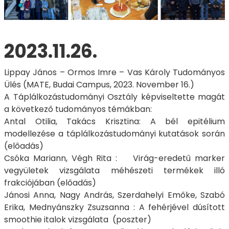
2023.11.26.
Lippay János – Ormos Imre – Vas Károly Tudományos
Ülés (MATE, Budai Campus, 2023. November 16.)
A Táplálkozástudományi Osztály képviseltette magát
a következő tudományos témákban:
Antal Otilia, Takács Krisztina: A bél epitélium
modellezése a táplálkozástudományi kutatások során
(előadás)
Csóka Mariann, Végh Rita : Virág-eredetű marker
vegyületek vizsgálata méhészeti termékek illó
frakciójában (előadás)
Jánosi Anna, Nagy András, Szerdahelyi Emőke, Szabó
Erika, Mednyánszky Zsuzsanna : A fehérjével dúsított
smoothie italok vizsgálata (poszter)