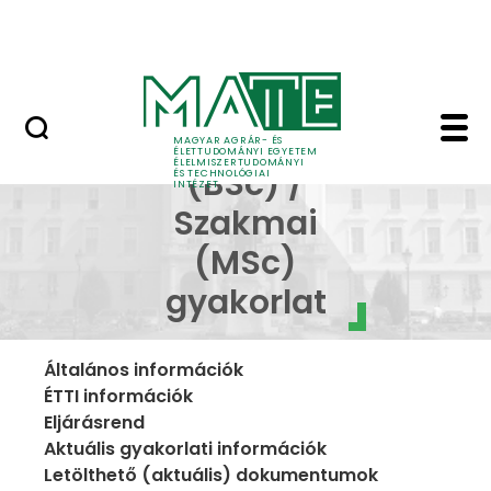
Oktatás
Skip to Main Content
Tudomány
Üzemi (BSc) / Szakmai
Üzemi
MAGYAR AGRÁR- ÉS
ÉLETTUDOMÁNYI EGYETEM
ÉLELMISZERTUDOMÁNYI
(BSc) /
ÉS TECHNOLÓGIAI
INTÉZET
Szakmai
(MSc)
gyakorlat
Általános információk
ÉTTI információk
Eljárásrend
Aktuális gyakorlati információk
Letölthető (aktuális) dokumentumok