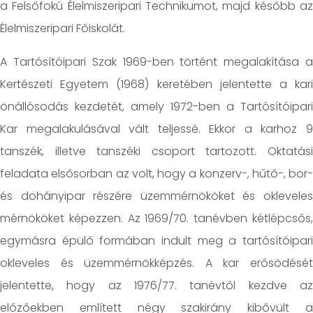
a Felsőfokú Élelmiszeripari Technikumot, majd később az
Élelmiszeripari Főiskolát.
A Tartósítóipari Szak 1969-ben történt megalakítása a
Kertészeti Egyetem (1968) keretében jelentette a kari
önállósodás kezdetét, amely 1972-ben a Tartósítóipari
Kar megalakulásával vált teljessé. Ekkor a karhoz 9
tanszék, illetve tanszéki csoport tartozott. Oktatási
feladata elsősorban az volt, hogy a konzerv-, hűtő-, bor-
és dohányipar részére üzemmérnököket és okleveles
mérnököket képezzen. Az 1969/70. tanévben kétlépcsős,
egymásra épülő formában indult meg a tartósítóipari
okleveles és üzemmérnökképzés. A kar erősödését
jelentette, hogy az 1976/77. tanévtől kezdve az
előzőekben említett négy szakirány kibővült a