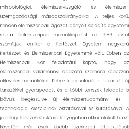
mikrobiológiai, élelmiszervizsgáló és élelmiszer-
üzemgazdasági másodszakirányokkal. A teljes körű,
minden élelmiszeripari ágazat igényeit kielégítő egyetemi
szintű élelmiszeripari mérnökképzést az 1986. évtől
számítjuk, amikor a Kertészeti Egyetem négykarú
Kertészeti és Élelmiszeripari Egyetemmé vált. Ebben az
Élelmiszeripari Kar feladatául kapta, hogy az
élelmiszeripar valamennyi ágazata számára képezzen
okleveles mérnököket. Ehhez kapcsolódóan a kar két új
tanszékkel gyarapodott és a többi tanszék feladata is
bővült, kiegészülve új élelmiszertudományi és -
technológiai diszciplinák oktatásával és kutatásával. A
jelenlegi tanszéki struktúra lényegében ekkor alakult ki, ezt
követőn már csak kisebb szerkezeti átalakulások