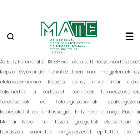
Oktatás
Skip to Main Content
Tudomány
Bemutatkozás - Élelmi
Bemutatkozás
MAGYAR AGRÁR- ÉS
ÉLETTUDOMÁNYI EGYETEM
ÉLELMISZERTUDOMÁNYI
ÉS TECHNOLÓGIAI
INTÉZET
Az Entz Ferenc által 1853-ban alapított Haszonkertészeket
Képző Gyakorlati Tanintézetben már megjelentek az
élelmiszermérnök képzés csírái, mivel már akkor
felismerték a kertészeti termékek termesztésének,
tárolásának és feldolgozásának szükségszerű
kapcsolatát és fontosságát. Entz Ferenc, majd Rudinai
Molnár István tanintézeti igazgatók elsősorban a
borászati ismeretek megszerzését építették be a