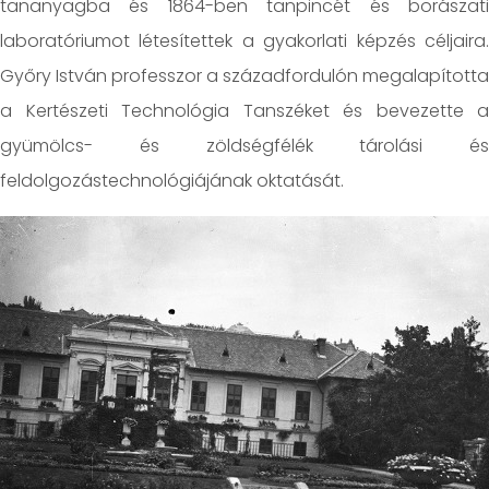
tananyagba és 1864-ben tanpincét és borászati
laboratóriumot létesítettek a gyakorlati képzés céljaira.
Győry István professzor a századfordulón megalapította
a Kertészeti Technológia Tanszéket és bevezette a
gyümölcs- és zöldségfélék tárolási és
feldolgozástechnológiájának oktatását.