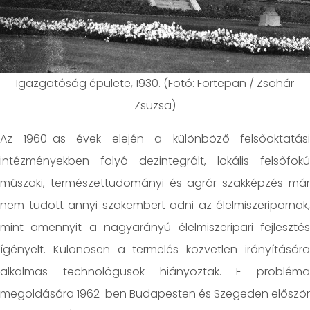
Igazgatóság épülete, 1930. (Fotó: Fortepan / Zsohár
Zsuzsa)
Az 1960-as évek elején a különböző felsőoktatási
intézményekben folyó dezintegrált, lokális felsőfokú
műszaki, természettudományi és agrár szakképzés már
nem tudott annyi szakembert adni az élelmiszeriparnak,
mint amennyit a nagyarányú élelmiszeripari fejlesztés
ígényelt. Különösen a termelés közvetlen irányítására
alkalmas technológusok hiányoztak. E probléma
megoldására 1962-ben Budapesten és Szegeden először