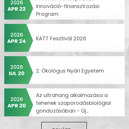
2026
Innováció-finanszírozási
APR 22
Program
2026
KATT Fesztivál 2026
APR 24
2026
2. Ökológus Nyári Egyetem
IUL 20
Az ultrahang alkalmazása a
2026
tehenek szaporodásbiológiai
APR 20
gondozásában - Új...