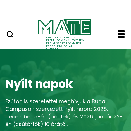
Oktatás
Skip to Main Content
Tudomány
Home - Élelmiszertudo
MAGYAR AGRÁR- ÉS
ÉLETTUDOMÁNYI EGYETEM
ÉLELMISZERTUDOMÁNYI
ÉS TECHNOLÓGIAI
INTÉZET
Nyílt napok
Ezúton is szeretettel meghívjuk a Budai
Campuson szervezett nyílt napra 2025.
december 5-én (péntek) és 2026. január 22-
én (csütörtök) 10 órától.