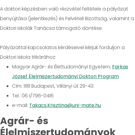
A doktori képzésben való részvétel feltétele a pályázat
benyújtása (jelentkezés) és Felvételi Bizottság, valamint a
Doktori Iskolák Tanácsa támogató döntése.
Pályázattal kapcsolatos kérdéseivel kérjük forduljon a
Doktori Iskola titkárához:
Magyar Agrár- és Élettudományi Egyetem,
Farkas
József Élelmiszertudományi Doktori Program
Cím: 1118 Budapest, Villányi út 29-43.
Tel.: 06 1/796-0416
e-mail:
Takacs.Krisztina@uni-mate.hu
Agrár- és
Élelmiszertudományok