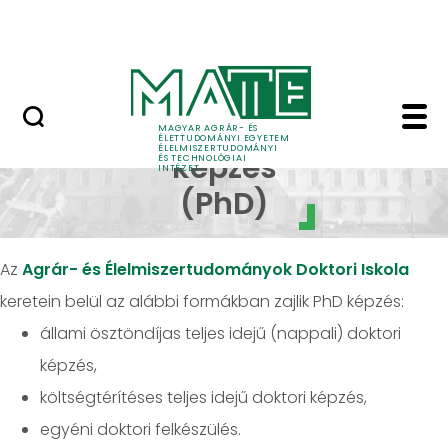
Oktatás
Skip to Main Content
Tudomány
Doktori képzés - Élel
Doktori
MAGYAR AGRÁR- ÉS
ÉLETTUDOMÁNYI EGYETEM
ÉLELMISZERTUDOMÁNYI
képzés
ÉS TECHNOLÓGIAI
INTÉZET
(PhD)
Az
Agrár- és Élelmiszertudományok Doktori Iskola
keretein belül az alábbi formákban zajlik PhD képzés:
állami ösztöndíjas teljes idejű (nappali) doktori
képzés,
költségtérítéses teljes idejű doktori képzés,
egyéni doktori felkészülés.