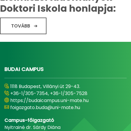
Doktori Iskola honlapja:
TOVÁBB
BUDAI CAMPUS
1118 Budapest, Villányi út 29-43.
+36-1/305-7354, +36-1/305-7528
https://budaicampus.uni-mate.hu
foigazgato.buda@uni-mate.hu
Campus-főigazgató
Nyitrainé dr. Sárdy Diána