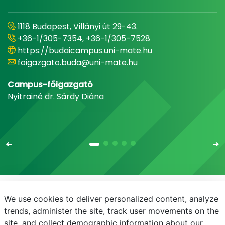
1118 Budapest, Villányi út 29-43.
+36-1/305-7354, +36-1/305-7528
https://budaicampus.uni-mate.hu
foigazgato.buda@uni-mate.hu
Campus-főigazgató
Nyitrainé dr. Sárdy Diána
We use cookies to deliver personalized content, analyze
E-mail
Telefonkönyv
NEPTUN
E-learning
trends, administer the site, track user movements on the
site, and collect demographic information about our
Adatvédelem