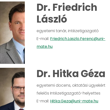
Dr. Friedrich
László
egyetemi tanár, intézetigazgató
E-mail:
Friedrich.Laszlo.Ferenc@uni-
mate.hu
Dr. Hitka Géza
egyetemi docens, oktatási ügyekért
felelős Intézetigazgató-helyettes
E-mail:
Hitka.Geza@uni-mate.hu