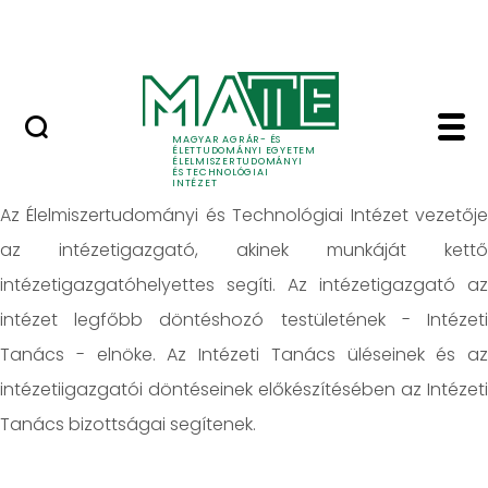
Oktatás
Skip to Main Content
Tudomány
Vezetők - Élelmiszert
Vezetők
MAGYAR AGRÁR- ÉS
ÉLETTUDOMÁNYI EGYETEM
ÉLELMISZERTUDOMÁNYI
ÉS TECHNOLÓGIAI
INTÉZET
Az Élelmiszertudományi és Technológiai Intézet vezetője
az intézetigazgató, akinek munkáját kettő
intézetigazgatóhelyettes segíti. Az intézetigazgató az
intézet legfőbb döntéshozó testületének - Intézeti
Tanács - elnöke. Az Intézeti Tanács üléseinek és az
intézetiigazgatói döntéseinek előkészítésében az Intézeti
Tanács bizottságai segítenek.