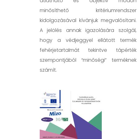
átlátható és objektív módon
minősíthető kritériumrendszer
kidolgozásával kívánjuk megvalósítani.
A jelölés annak igazolására szolgál,
hogy a védjeggyel ellátott termék
fehérjetartalmát tekintve tápérték
szempontjából “minőségi” terméknek
számít.