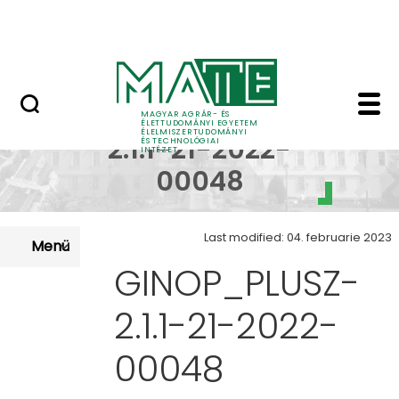
Oktatás
Skip to Main Content
Tudomány
GINOP_PLUSZ-2.1.1-21
GINOP_PLUSZ-
MAGYAR AGRÁR- ÉS
ÉLETTUDOMÁNYI EGYETEM
ÉLELMISZERTUDOMÁNYI
2.1.1-21-2022-
ÉS TECHNOLÓGIAI
INTÉZET
00048
Last modified: 04. februarie 2023
Menü
GINOP_PLUSZ-
2.1.1-21-2022-
00048