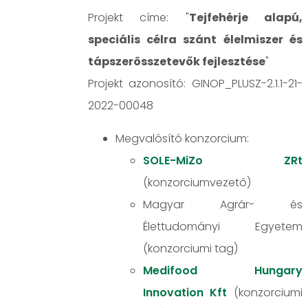
Projekt címe: "
Tejfehérje alapú,
speciális célra szánt élelmiszer és
tápszerösszetevők fejlesztése
"
Projekt azonosító: GINOP_PLUSZ-2.1.1-21-
2022-00048
Megvalósító konzorcium:
SOLE-MiZo ZRt
(konzorciumvezető)
Magyar Agrár- és
Élettudományi Egyetem
(konzorciumi tag)
Medifood Hungary
Innovation Kft
(konzorciumi