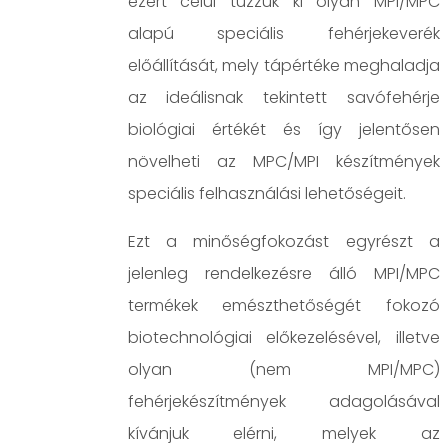
ezért célul tűzzük ki olyan MPI/MPC
alapú speciális fehérjekeverék
előállítását, mely tápértéke meghaladja
az ideálisnak tekintett savófehérje
biológiai értékét és így jelentősen
növelheti az MPC/MPI készítmények
speciális felhasználási lehetőségeit.
Ezt a minőségfokozást egyrészt a
jelenleg rendelkezésre álló MPI/MPC
termékek emészthetőségét fokozó
biotechnológiai előkezelésével, illetve
olyan (nem MPI/MPC)
fehérjekészítmények adagolásával
kívánjuk elérni, melyek az