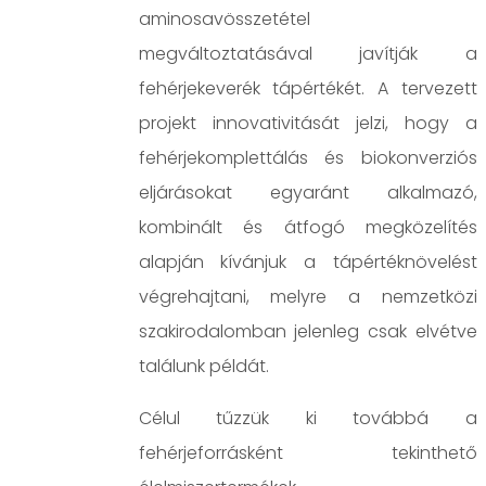
aminosavösszetétel
megváltoztatásával javítják a
fehérjekeverék tápértékét. A tervezett
projekt innovativitását jelzi, hogy a
fehérjekomplettálás és biokonverziós
eljárásokat egyaránt alkalmazó,
kombinált és átfogó megközelítés
alapján kívánjuk a tápértéknövelést
végrehajtani, melyre a nemzetközi
szakirodalomban jelenleg csak elvétve
találunk példát.
Célul tűzzük ki továbbá a
fehérjeforrásként tekinthető