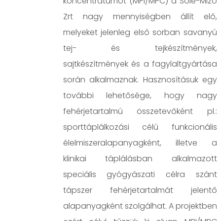
koncentrátumot (MPI/MPC) a Sole-Mizo
Zrt nagy mennyiségben állít elő,
melyeket jelenleg első sorban savanyú
tej- és tejkészítmények,
sajtkészítmények és a fagylaltgyártása
során alkalmaznak. Hasznosításuk egy
további lehetősége, hogy nagy
fehérjetartalmú összetevőként pl.:
sporttáplálkozási célú funkcionális
élelmiszeralapanyagként, illetve a
klinikai táplálásban alkalmazott
speciális gyógyászati célra szánt
tápszer fehérjetartalmát jelentő
alapanyagként szolgálhat. A projektben