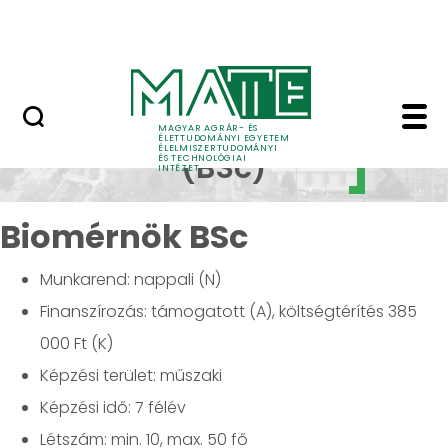
Oktatás
Ugrás a fő tartalomhoz
Tudomány
Alapképzések - Élelmi
Alapképzések
MAGYAR AGRÁR- ÉS
ÉLETTUDOMÁNYI EGYETEM
ÉLELMISZERTUDOMÁNYI
(BSc)
ÉS TECHNOLÓGIAI
INTÉZET
Biomérnök BSc
Munkarend: nappali (N)
Finanszírozás: támogatott (A), költségtérítés 385
000 Ft (K)
Képzési terület: műszaki
Képzési idő: 7 félév
Létszám: min. 10, max. 50 fő