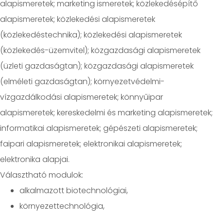
alapismeretek; marketing ismeretek; közlekedésépítő
alapismeretek; közlekedési alapismeretek
(közlekedéstechnika); közlekedési alapismeretek
(közlekedés-üzemvitel); közgazdasági alapismeretek
(üzleti gazdaságtan); közgazdasági alapismeretek
(elméleti gazdaságtan); környezetvédelmi-
vízgazdálkodási alapismeretek; könnyűipar
alapismeretek; kereskedelmi és marketing alapismeretek;
informatikai alapismeretek; gépészeti alapismeretek;
faipari alapismeretek; elektronikai alapismeretek;
elektronika alapjai.
Választható modulok:
alkalmazott biotechnológiai,
környezettechnológia,