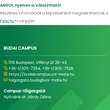
ANGOL nyelven is választható!
Részletes információk a képzéseinkről megtekinthetőek a
Felvi.hu
honlapján.
BUDAI CAMPUS
1118 Budapest, Villányi út 29-43.
+36-1/305-7354, +36-1/305-7528
https://budaicampus.uni-mate.hu
foigazgato.buda@uni-mate.hu
Campus-főigazgató
Nyitrainé dr. Sárdy Diána